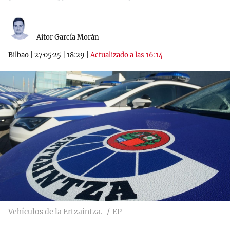
Aitor García Morán
Bilbao
|
27·05·25
|
18:29
|
Actualizado a las 16:14
Vehículos de la Ertzaintza.
EP