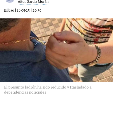
Aitor García Morán
Bilbao
|
16·05·25
|
20:30
El presunto ladrón ha sido reducido y trasladado a
dependencias policiales