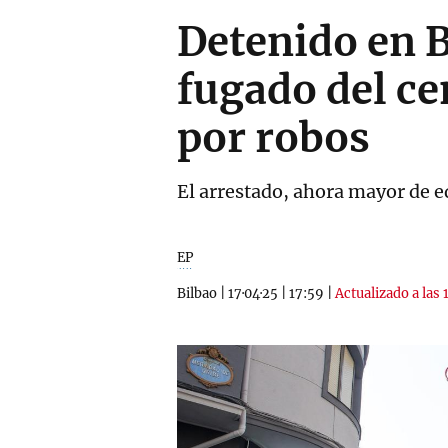
Detenido en 
fugado del ce
por robos
El arrestado, ahora mayor de e
EP
Bilbao
|
17·04·25
|
17:59
|
Actualizado a las 