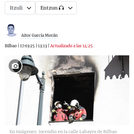
Itzuli
Entzun
Aitor García Morán
Bilbao
|
17·03·25
|
13:13
|
Actualizado a las 14:25
49
En imágenes: incendio en la calle Labayru de Bilbao