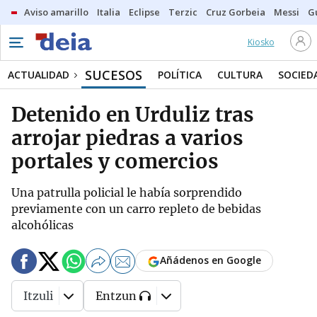
Aviso amarillo
Italia
Eclipse
Terzic
Cruz Gorbeia
Messi
G
Kiosko
SUCESOS
ACTUALIDAD
POLÍTICA
CULTURA
SOCIED
Detenido en Urduliz tras
arrojar piedras a varios
portales y comercios
Una patrulla policial le había sorprendido
previamente con un carro repleto de bebidas
alcohólicas
Añádenos en Google
Itzuli
Entzun