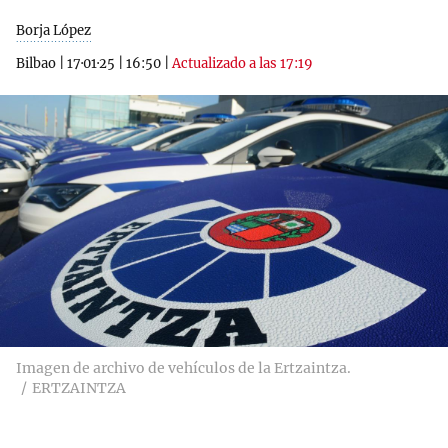
Borja López
Bilbao
|
17·01·25
|
16:50
|
Actualizado a las 17:19
Imagen de archivo de vehículos de la Ertzaintza.
ERTZAINTZA