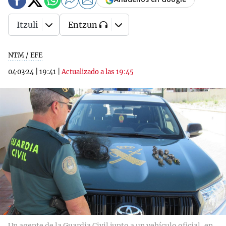
Itzuli
Entzun
NTM / EFE
04·03·24
|
19:41
|
Actualizado a las 19:45
Un agente de la Guardia Civil junto a un vehículo oficial, en