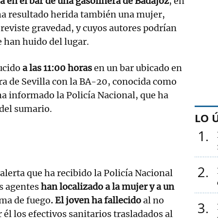
 en el bar de una gasolinera de Badajoz
, en
ha resultado herida también una mujer,
reviste gravedad, y cuyos autores podrían
e han huido del lugar.
ducido
a las 11:00 horas
en un bar ubicado en
tera de Sevilla con la BA-20, conocida como
a informado la Policía Nacional, que ha
 del sumario.
LO 
1
2
alerta que ha recibido la Policía Nacional
os agentes
han localizado a la mujer y a un
ma de fuego
. El joven ha fallecido
al no
3
él los efectivos sanitarios trasladados al