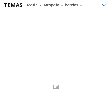
TEMAS
Melilla
Atropello
heridos
jóvenes
botellón