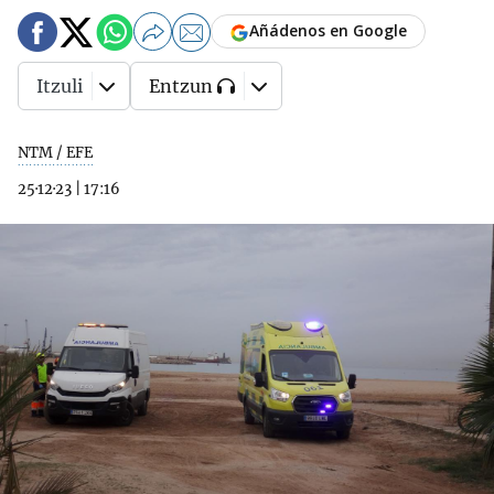
Añádenos en Google
Itzuli
Entzun
NTM / EFE
25·12·23
|
17:16