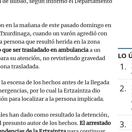
a de Bilbao, según informó el Departamento
on en la mañana de este pasado domingo en
e Txurdinaga, cuando un varón agredió con
a persona que resultó herida en la zona
o que ser trasladado en ambulancia
a un
LO 
para su atención, no revistiendo gravedad
1
sona trasladada.
la escena de los hechos antes de la llegada
2
ergencias, por lo cual la Ertzaintza dio
ción para localizar a la persona implicada.
ales han dado como resultado la detención,
3
el presunto autor de los hechos.
El arrestado
endencias de la Ertzaintza
para continuar