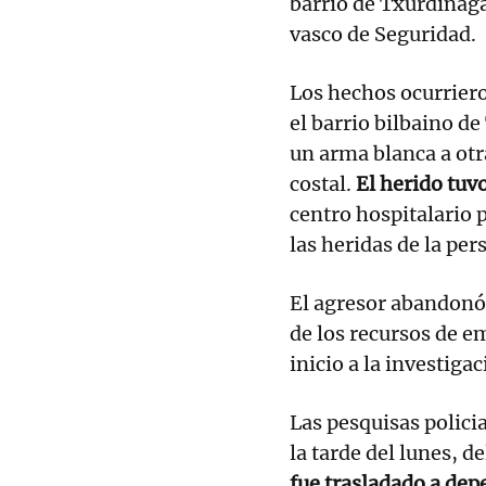
barrio de Txurdinag
vasco de Seguridad.
Los hechos ocurrier
el barrio bilbaino d
un arma blanca a otr
costal.
El herido tuv
centro hospitalario 
las heridas de la per
El agresor abandonó 
de los recursos de em
inicio a la investiga
Las pesquisas polici
la tarde del lunes, d
fue trasladado a dep