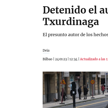
Detenido el a
Txurdinaga
El presunto autor de los hecho
Deia
Bilbao
|
24·01·23
|
12:34
|
Actualizado a las 