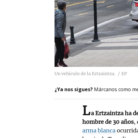
Un vehículo de la Ertzaintza.
EP
¿Ya nos sigues?
Márcanos como me
L
a Ertzaintza ha d
hombre de 30 años
,
arma blanca
ocurrid