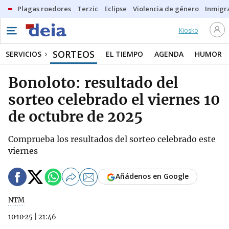
Plagas roedores
Terzic
Eclipse
Violencia de género
Inmigra
Kiosko
SORTEOS
SERVICIOS
EL TIEMPO
AGENDA
HUMOR
Bonoloto: resultado del
sorteo celebrado el viernes 10
de octubre de 2025
Comprueba los resultados del sorteo celebrado este
viernes
Añádenos en Google
NTM
10·10·25
|
21:46