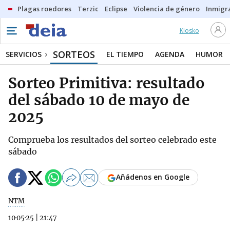
Plagas roedores
Terzic
Eclipse
Violencia de género
Inmigra
Kiosko
SORTEOS
SERVICIOS
EL TIEMPO
AGENDA
HUMOR
Sorteo Primitiva: resultado
del sábado 10 de mayo de
2025
Comprueba los resultados del sorteo celebrado este
sábado
Añádenos en Google
NTM
10·05·25
|
21:47