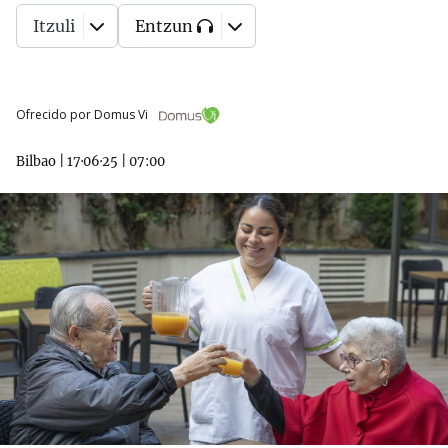
Itzuli
Entzun
Ofrecido por Domus Vi
Bilbao
|
17·06·25
|
07:00