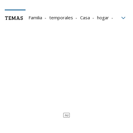
TEMAS
Familia
temporales
Casa
hogar
Tiempo libre
País Vasco
Cuidados
tagibe