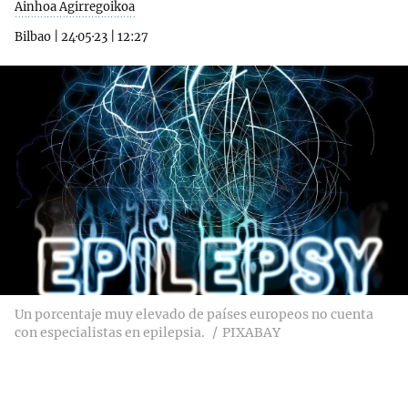
Ainhoa Agirregoikoa
Bilbao
|
24·05·23
|
12:27
Un porcentaje muy elevado de países europeos no cuenta
con especialistas en epilepsia.
PIXABAY