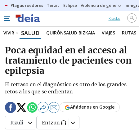
Plagas roedores
Terzic
Eclipse
Violencia de género
Inmigra
Kiosko
SALUD
VIVIR
QUIRÓNSALUD BIZKAIA
VIAJES
RUTAS
Poca equidad en el acceso al
tratamiento de pacientes con
epilepsia
El retraso en el diagnóstico es otro de los grandes
retos a los que se enfrentan
Añádenos en Google
Itzuli
Entzun