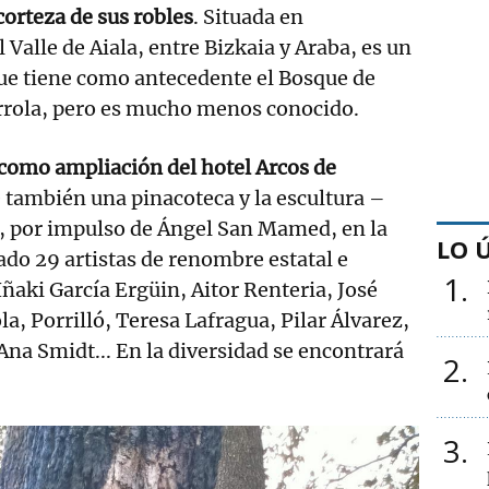
corteza de sus robles
. Situada en
Valle de Aiala, entre Bizkaia y Araba, es un
que tiene como antecedente el Bosque de
rrola, pero es mucho menos conocido.
como ampliación del hotel Arcos de
e también una pinacoteca y la escultura –
–, por impulso de Ángel San Mamed, en la
LO 
ado 29 artistas de renombre estatal e
1
ñaki García Ergüin, Aitor Renteria, José
a, Porrilló, Teresa Lafragua, Pilar Álvarez,
Ana Smidt... En la diversidad se encontrará
2
3