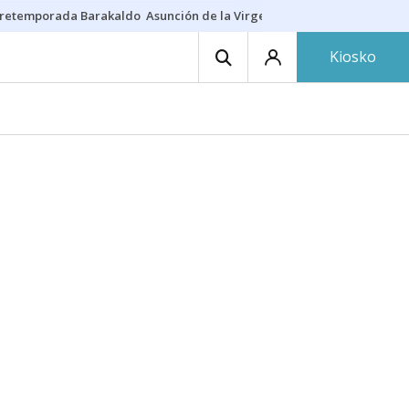
retemporada Barakaldo
Asunción de la Virgen
Casa Targaryen
Gazt
Kiosko