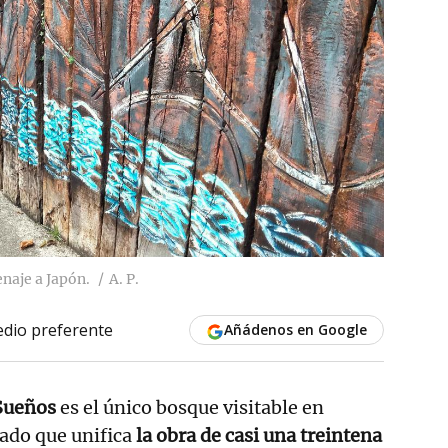
naje a Japón.
A. P.
dio preferente
Añádenos en Google
 Sueños
es el único bosque visitable en
tado que unifica
la obra de casi una treintena