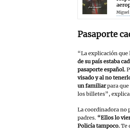
aero
Miguel 
Pasaporte c
“La explicación que l
de su país estaba ca
pasaporte español.
P
visado y al no tenerl
un familiar
para que 
los billetes”, explic
La coordinadora no 
padres.
“Ellos lo vi
Policía tampoco.
Te 