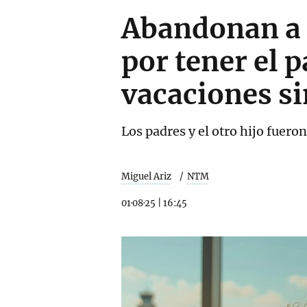
Abandonan a s
por tener el 
vacaciones si
Los padres y el otro hijo fuer
Miguel Ariz
NTM
01·08·25
|
16:45