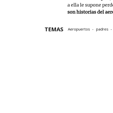
a ella le supone perd
son historias del ae
TEMAS
Aeropuertos
padres
Aeropuerto de El Prat