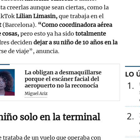
ta creerlas aunque sean ciertas, como la
TikTok
Lilian Limasin,
que trabaja en el
t
(Barcelona).
“Como coordinadora aérea
e cosas,
pero esto ya ha sido
totalmente
res deciden
dejar a su niño de 10 años en la
rse de viaje”, anuncia.
La obligan a desmaquillarse
LO 
porque el escáner facial del
1
aeropuerto no la reconocía
Miguel Ariz
2
niño solo en la terminal
e trataba de un vuelo que operaba con