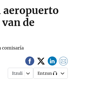
l aeropuerto
 van de
n comisaría
Itzuli
Entzun