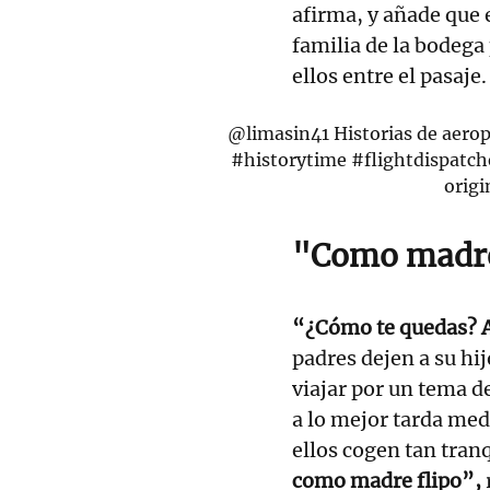
afirma, y añade que
familia de la bodega
ellos entre el pasaje.
@limasin41
Historias de aerop
#historytime
#flightdispatch
origi
"Como madre
“¿Cómo te quedas? 
padres dejen a su hi
viajar por un tema d
a lo mejor tarda med
ellos cogen tan tranq
como madre flipo”,