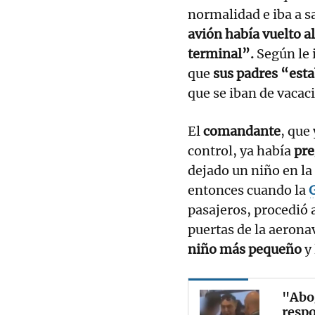
normalidad e iba a s
avión había vuelto a
terminal”.
Según le i
que
sus padres “esta
que se iban de vacac
El
comandante
, que
control, ya había
pre
dejado un niño en la
entonces cuando la
G
pasajeros, procedió 
puertas de la aeronav
niño más pequeño
y 
"Abog
respo