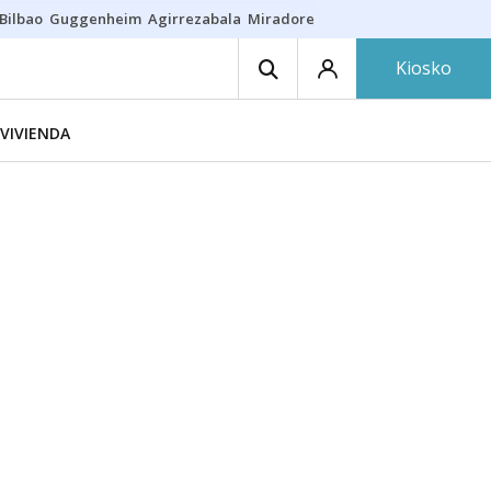
Bilbao
Guggenheim
Agirrezabala
Miradores en Bilbao
Arrese
Sequí
Kiosko
VIVIENDA