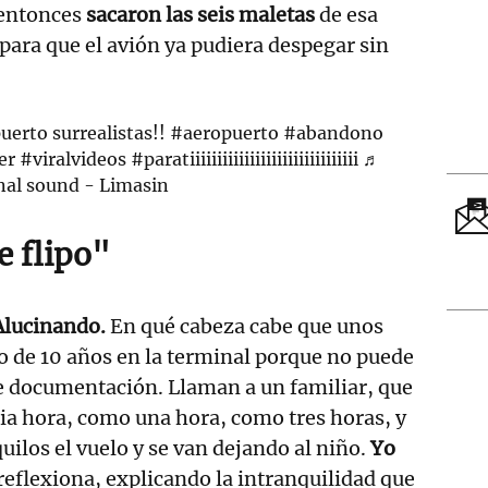
 entonces
sacaron las seis maletas
de esa
 para que el avión ya pudiera despegar sin
uerto surrealistas!!
#aeropuerto
#abandono
er
#viralvideos
#paratiiiiiiiiiiiiiiiiiiiiiiiiiiiiiii
♬
nal sound - Limasin
 flipo"
Alucinando.
En qué cabeza cabe que unos
jo de 10 años en la terminal porque no puede
e documentación. Llaman a un familiar, que
ia hora, como una hora, como tres horas, y
uilos el vuelo y se van dejando al niño.
Yo
reflexiona, explicando la intranquilidad que