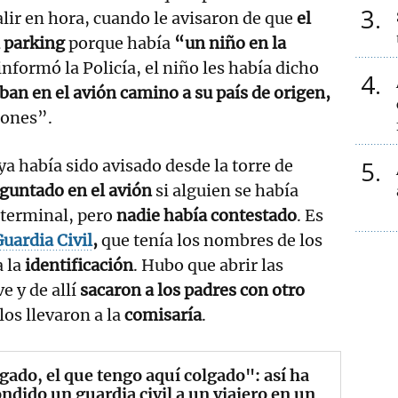
3
alir en hora, cuando le avisaron de que
el
l parking
porque había
“un niño en la
nformó la Policía, el niño les había dicho
4
ban en el avión camino a su país de origen,
iones”.
5
 ya había sido avisado desde la torre de
guntado en el avión
si alguien se había
 terminal, pero
nadie había contestado
. Es
uardia Civil
,
que tenía los nombres de los
a la
identificación
. Hubo que abrir las
e y de allí
sacaron a los padres con otro
los llevaron a la
comisaría
.
ado, el que tengo aquí colgado": así ha
ndido un guardia civil a un viajero en un