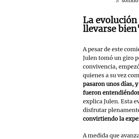
♬ sonido 
La evolución
llevarse bien
A pesar de este comi
Julen tomó un giro po
convivencia, empezó
quienes a su vez co
pasaron unos días, y
fueron entendiéndom
explica Julen. Esta e
disfrutar plenamente
convirtiendo la exp
A medida que avanzab