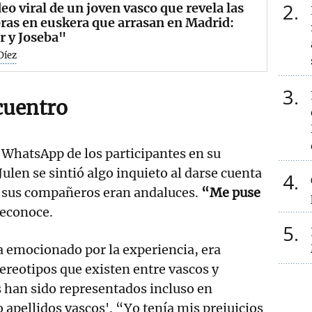
2
deo viral de un joven vasco que revela las
ras en euskera que arrasan en Madrid:
r y Joseba"
Díez
3
cuentro
e WhatsApp de los participantes en su
 Julen se sintió algo inquieto al darse cuenta
4
e sus compañeros eran andaluces.
“Me puse
reconoce.
5
a emocionado por la experiencia, era
tereotipos que existen entre vascos y
s han sido representados incluso en
 apellidos vascos'. “Yo tenía mis prejuicios