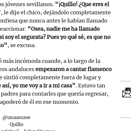
os jóvenes sevillanos.
“¡Quillo! ¿Que eres el
”
, le dijo el chico, dejándolo completamente
onfiesa que nunca antes le habían llamado
reaccionar.
“Osea, nadie me ha llamado
 si soy el segurata? Pues yo qué sé, es que no
io”
, se excusa.
ió más incómoda cuando, a lo largo de la
ros andaluces
empezaron a cantar flamenco
se sintió completamente fuera de lugar y
 así, yo me voy a ir a mi casa”
. Estuvo tan
s padres para contarles que quería regresar,
e apoderó de él en ese momento.
@unaanuue
Quillo