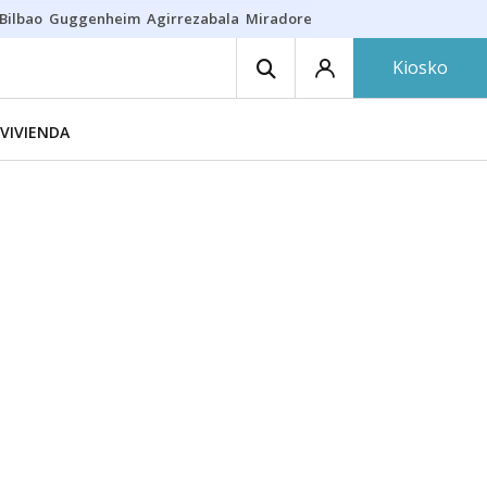
Bilbao
Guggenheim
Agirrezabala
Miradores en Bilbao
Arrese
Sequí
Kiosko
VIVIENDA