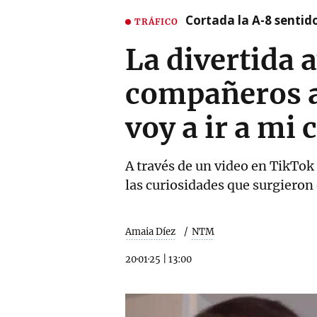
Cortada la A-8 sentid
TRÁFICO
La divertida 
compañeros a
voy a ir a mi 
A través de un video en TikTok
las curiosidades que surgieron
Amaia Díez
NTM
20·01·25
|
13:00