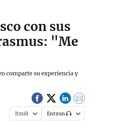
asco con sus
Erasmus: "Me
len comparte su experiencia y
Itzuli
Entzun