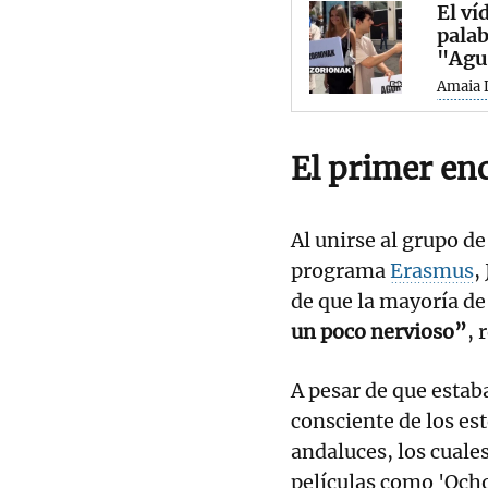
El ví
palab
"Agu
Amaia 
El primer en
Al unirse al grupo d
programa
Erasmus
,
de que la mayoría d
un poco nervioso”
, 
A pesar de que estab
consciente de los es
andaluces, los cuale
películas como 'Ocho