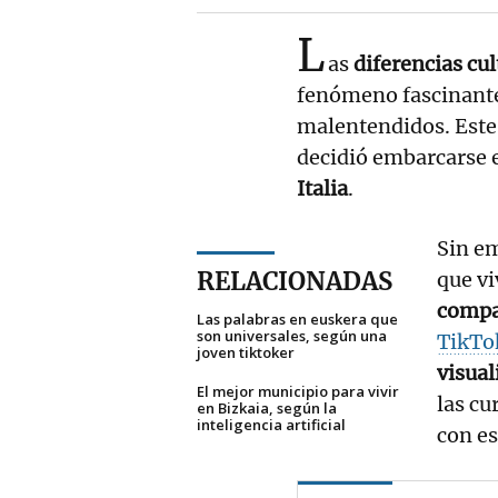
L
as
diferencias cul
fenómeno fascinante
malentendidos. Este 
decidió embarcarse 
Italia
.
Sin em
RELACIONADAS
que vi
compa
Las palabras en euskera que
son universales, según una
TikTo
joven tiktoker
visual
El mejor municipio para vivir
las cu
en Bizkaia, según la
inteligencia artificial
con es