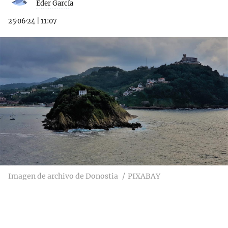
Eder García
25·06·24
|
11:07
Imagen de archivo de Donostia
PIXABAY