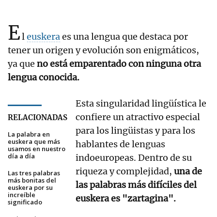
E
l
euskera
es una lengua que destaca por
tener un origen y evolución son enigmáticos,
ya que
no está emparentado con ninguna otra
lengua conocida.
Esta singularidad lingüística le
confiere un atractivo especial
RELACIONADAS
para los lingüistas y para los
La palabra en
euskera que más
hablantes de lenguas
usamos en nuestro
día a día
indoeuropeas. Dentro de su
riqueza y complejidad,
una de
Las tres palabras
más bonitas del
las palabras más difíciles del
euskera por su
increíble
euskera es "zartagina".
significado