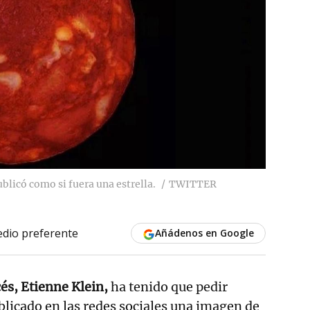
ublicó como si fuera una estrella.
TWITTER
dio preferente
Añádenos en Google
cés, Etienne Klein,
ha tenido que pedir
licado en las redes sociales una imagen de