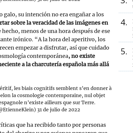
3
o galo, su intención no era engañar a los
4
rtar sobre la veracidad de las imágenes en
 hecho, menos de una hora después de ese
tante irónico. “A la hora del aperitivo, los
recen empezar a disfrutar, así que cuidado
5
 cosmología contemporánea
, no existe
eciente a la charcutería española más allá
ritif, les biais cognitifs semblent s’en donner à
Selon la cosmologie contemporaine, nul objet
espagnole n’existe ailleurs que sur Terre.
@EtienneKlein)
31 de julio de 2022
ríticas que ha recibido tanto por personas