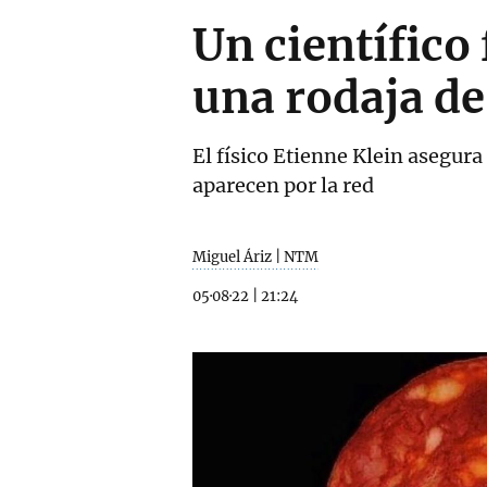
Un científico
una rodaja de
El físico Etienne Klein asegura
aparecen por la red
Miguel Áriz | NTM
05·08·22
|
21:24