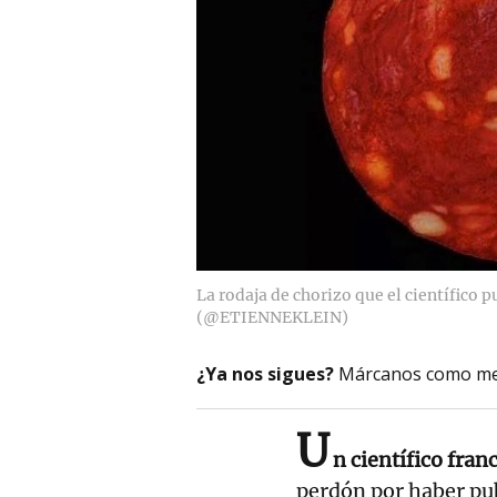
La rodaja de chorizo que el científico p
(@ETIENNEKLEIN)
¿Ya nos sigues?
Márcanos como me
U
n científico fran
perdón por haber pub