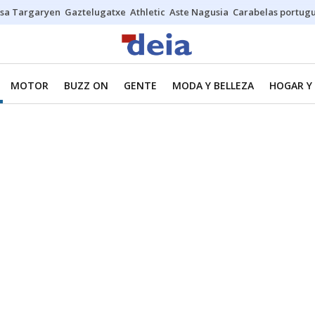
sa Targaryen
Gaztelugatxe
Athletic
Aste Nagusia
Carabelas portug
MOTOR
BUZZ ON
GENTE
MODA Y BELLEZA
HOGAR Y 