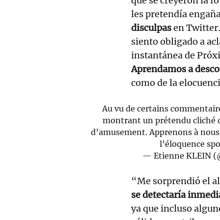
que se creyeron la f
les pretendía engaña
disculpas
en Twitter
siento obligado a ac
instantánea de Próx
Aprendamos a desco
como de la elocuenc
Au vu de certains commentaire
montrant un prétendu cliché 
d’amusement. Apprenons à nous 
l’éloquence sp
— Etienne KLEIN (
“Me sorprendió el al
se detectaría inmed
ya que incluso algun