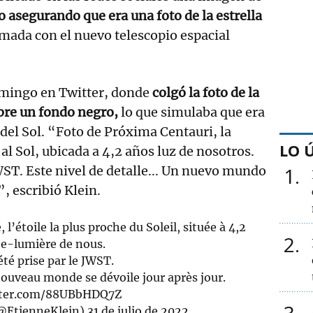
o asegurando que era una foto de la estrella
mada con el nuevo telescopio espacial
omingo en Twitter, donde
colgó la foto de la
bre un fondo negro,
lo que simulaba que era
 del Sol. “Foto de Próxima Centauri, la
LO 
al Sol, ubicada a 4,2 años luz de nosotros.
ST. Este nivel de detalle... Un nuevo mundo
1
”, escribió Klein.
’étoile la plus proche du Soleil, située à 4,2
2
e-lumière de nous.
 été prise par le JWST.
ouveau monde se dévoile jour après jour.
itter.com/88UBbHDQ7Z
@EtienneKlein)
31 de julio de 2022