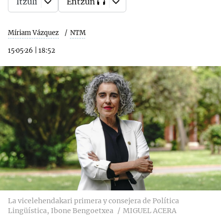
Itzuli
Entzun
Míriam Vázquez
NTM
15·05·26
|
18:52
La vicelehendakari primera y consejera de Política
Lingüística, Ibone Bengoetxea
MIGUEL ACERA