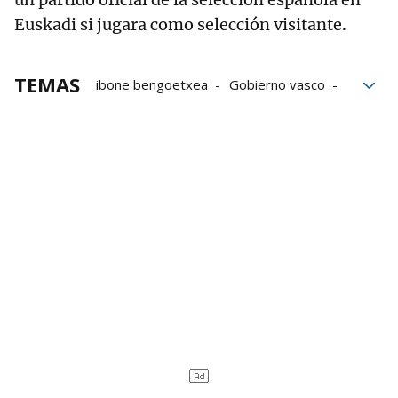
Euskadi si jugara como selección visitante.
TEMAS
ibone bengoetxea
Gobierno vasco
Selección española de fútbol
Euskal Selekzioa
Fútbol
Mundial 2030