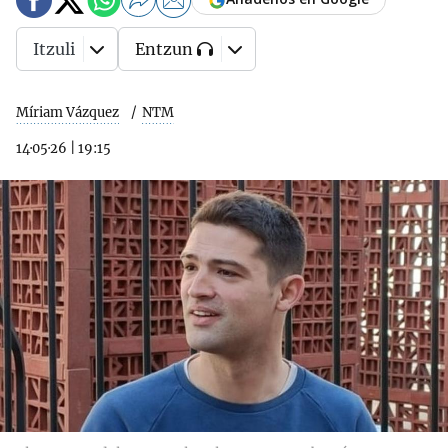
Itzuli
Entzun
Míriam Vázquez
NTM
14·05·26
|
19:15