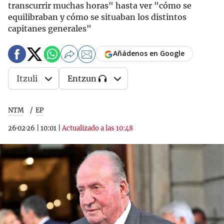
transcurrir muchas horas" hasta ver "cómo se
equilibraban y cómo se situaban los distintos
capitanes generales"
Añádenos en Google
Itzuli
Entzun
NTM
EP
26·02·26
|
10:01
|
Actualizado a las 10:48