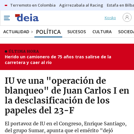
Terremoto en Colombia
Agirrezabala al Racing
Estafa en Bilb
Kiosko
POLÍTICA
ACTUALIDAD
SUCESOS
CULTURA
SOCIED
ÚLTIMA HORA
Herido un camionero de 75 años tras salirse de la
carretera y caer al río
IU ve una "operación de
blanqueo" de Juan Carlos I en
la desclasificación de los
papeles del 23-F
El portavoz de IU en el Congreso, Enrique Santiago,
del grupo Sumar, apunta que el emérito "dejó