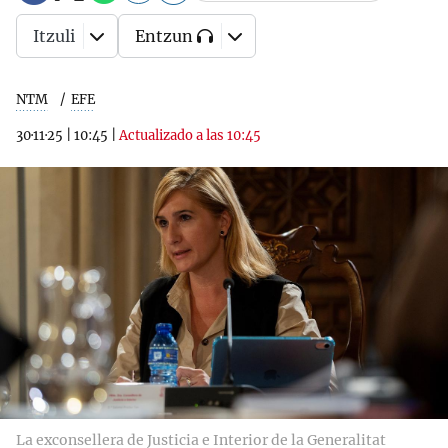
Itzuli
Entzun
NTM
EFE
30·11·25
|
10:45
|
Actualizado a las 10:45
La exconsellera de Justicia e Interior de la Generalitat