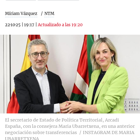
Míriam Vázquez
NTM
22·10·25
|
19:17
|
Actualizado a las 19:20
El secretario de Estado de Política Territorial, Arcadi
España, con la consejera Maria Ubarretxena, en una anterior
negociación sobre transferencias
INSTAGRAM DE MARIA
UBARRETXENA