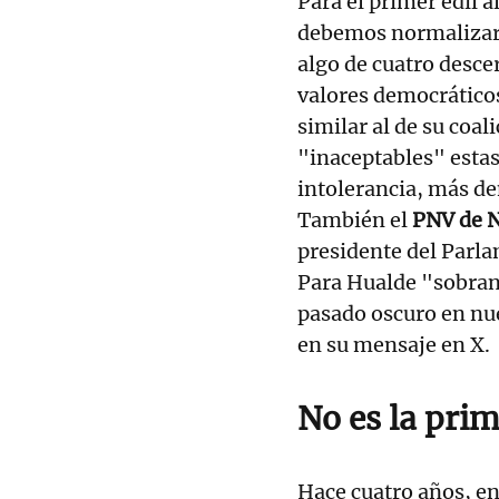
Para el primer edil 
debemos normalizar 
algo de cuatro desce
valores democráticos
similar al de su coal
"inaceptables" estas
intolerancia, más d
También el
PNV de 
presidente del Parl
Para Hualde "sobran 
pasado oscuro en nu
en su mensaje en X.
No es la pri
Hace cuatro años, en