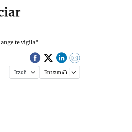
ciar
lange te vigila"
Itzuli
Entzun