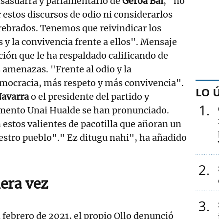
alsasuarra y parlamentario de
Geroa Bai
, "no
estos discursos de odio ni considerarlos
rebrados. Tenemos que reivindicar los
 y la convivencia frente a ellos". Mensaje
ición que le ha respaldado calificando de
 amenazas. "Frente al odio y la
emocracia, más respeto y más convivencia".
LO 
Navarra
o el presidente del partido y
1
amento Unai Hualde se han pronunciado.
estos valientes de pacotilla que añoran un
estro pueblo"." Ez ditugu nahi", ha añadido
2
mera vez
3
 febrero de 2021, el propio Ollo denunció