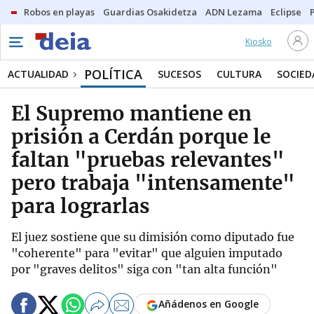
Robos en playas
Guardias Osakidetza
ADN Lezama
Eclipse
Kiosko
POLÍTICA
ACTUALIDAD
SUCESOS
CULTURA
SOCIED
El Supremo mantiene en
prisión a Cerdán porque le
faltan "pruebas relevantes"
pero trabaja "intensamente"
para lograrlas
El juez sostiene que su dimisión como diputado fue
"coherente" para "evitar" que alguien imputado
por "graves delitos" siga con "tan alta función"
Añádenos en Google