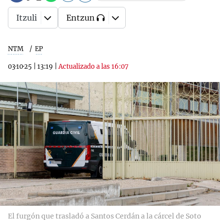
Itzuli
Entzun
NTM
EP
03·10·25
|
13:19
|
Actualizado a las 16:07
El furgón que trasladó a Santos Cerdán a la cárcel de Soto