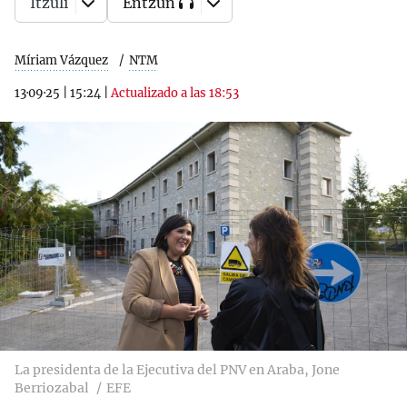
Itzuli
Entzun
Míriam Vázquez
NTM
13·09·25
|
15:24
|
Actualizado a las 18:53
La presidenta de la Ejecutiva del PNV en Araba, Jone
Berriozabal
EFE