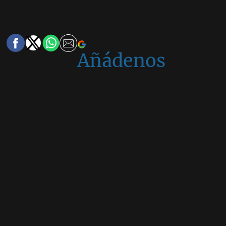
Añádenos
en
Google