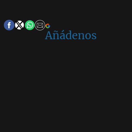
Añádenos
en
Google