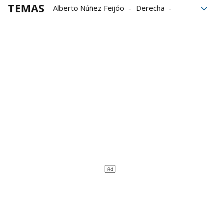
TEMAS
Alberto Núñez Feijóo
Derecha
ultraderecha
Moncloa
Santiago Abascal
Acuerdos
Ensayo