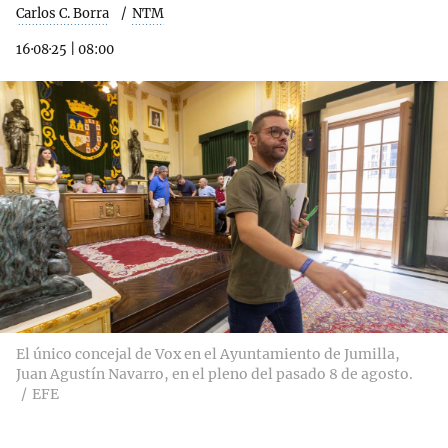
Carlos C. Borra
NTM
16·08·25
|
08:00
El único concejal de Vox en el Ayuntamiento de Jumilla,
Juan Agustín Navarro, en el pleno del pasado 8 de agosto.
EFE