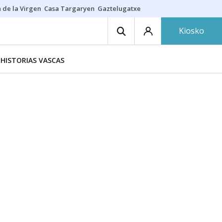
 de la Virgen
Casa Targaryen
Gaztelugatxe
Athletic
Aste Nagusia
C
Kiosko
HISTORIAS VASCAS