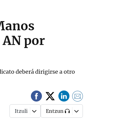
 Manos
a AN por
icato deberá dirigirse a otro
Itzuli
Entzun