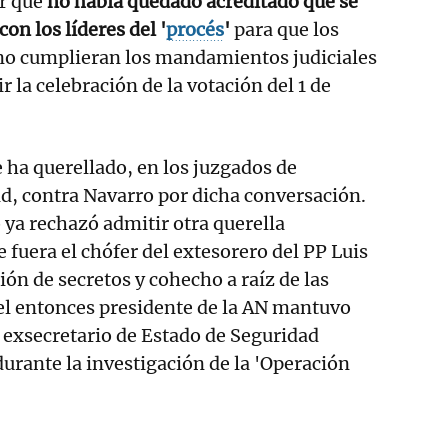
ar que
no había quedado acreditado que se
on los líderes del '
procés
'
para que los
o cumplieran los mandamientos judiciales
 la celebración de la votación del 1 de
 ha querellado, en los juzgados de
d, contra Navarro por dicha conversación.
ya rechazó admitir otra querella
 fuera el chófer del extesorero del PP Luis
ión de secretos y cohecho a raíz de las
el entonces presidente de la AN mantuvo
 exsecretario de Estado de Seguridad
urante la investigación de la 'Operación