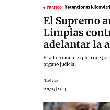
Retenciones kilométri
TRÁFICO
El Supremo a
Limpias contr
adelantar la 
El alto tribunal explica que Jo
órgano judicial
NTM / EP
11·07·25
|
12:03