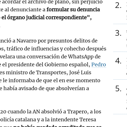
 acordar el archivo de plano, sin perjuicio
2
te al denunciante a
formular su denuncia
o el órgano judicial correspondiente",
.
3
ció a Navarro por presuntos delitos de
os, tráfico de influencias y cohecho después
evelara una conversación de WhatsApp de
4
 el presidente del Gobierno español,
Pedro
ces ministro de Transportes, José Luis
te le informaba de que el en ese momento
5
le había avisado de que absolverían a
20 cuando la AN absolvió a Trapero, a los
 policía catalana y a la intendente Teresa