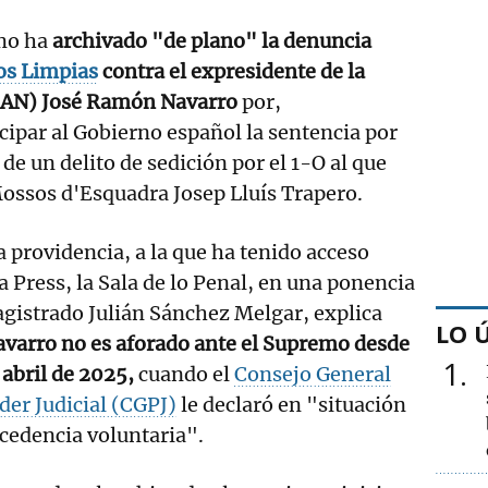
emo ha
archivado "de plano" la denuncia
s Limpias
contra el expresidente de la
(AN) José Ramón Navarro
por,
ipar al Gobierno español la sentencia por
 de un delito de sedición por el 1-O al que
ossos d'Esquadra Josep Lluís Trapero.
 providencia, a la que ha tenido acceso
 Press, la Sala de lo Penal, en una ponencia
gistrado Julián Sánchez Melgar, explica
LO 
varro no es aforado ante el Supremo desde
1
e abril de 2025,
cuando el
Consejo General
der Judicial (CGPJ)
le declaró en "situación
cedencia voluntaria".