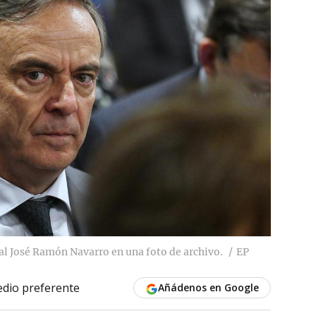
al José Ramón Navarro en una foto de archivo.
EP
dio preferente
Añádenos en Google