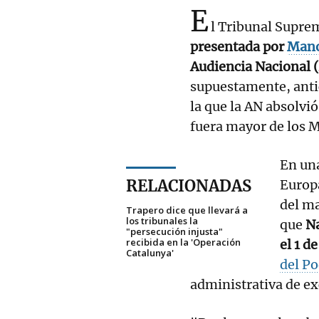
E
l Tribunal Supr
presentada por
Mano
Audiencia Nacional 
supuestamente, antic
la que la AN absolvió
fuera mayor de los M
En una
RELACIONADAS
Europa
del ma
Trapero dice que llevará a
los tribunales la
que
Na
"persecución injusta"
recibida en la 'Operación
el 1 d
Catalunya'
del Po
administrativa de ex