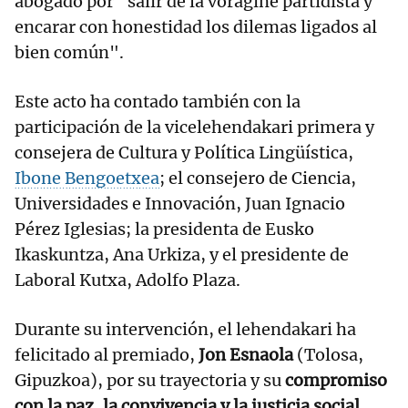
abogado por "salir de la vorágine partidista y
encarar con honestidad los dilemas ligados al
bien común".
Este acto ha contado también con la
participación de la vicelehendakari primera y
consejera de Cultura y Política Lingüística,
Ibone Bengoetxea
; el consejero de Ciencia,
Universidades e Innovación, Juan Ignacio
Pérez Iglesias; la presidenta de Eusko
Ikaskuntza, Ana Urkiza, y el presidente de
Laboral Kutxa, Adolfo Plaza.
Durante su intervención, el lehendakari ha
felicitado al premiado,
Jon Esnaola
(Tolosa,
Gipuzkoa), por su trayectoria y su
compromiso
con la paz, la convivencia y la justicia social.