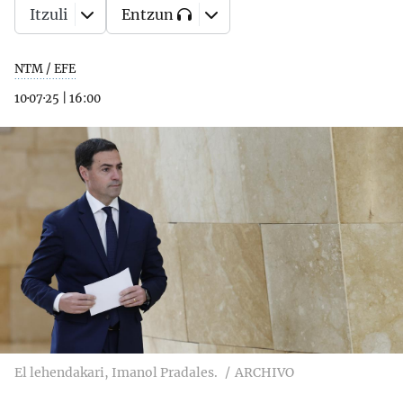
Itzuli
Entzun
NTM / EFE
10·07·25
|
16:00
El lehendakari, Imanol Pradales.
ARCHIVO