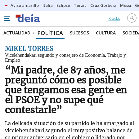
Aviso amarillo
Italia
Eclipse
Terzic
Cruz Gorbeia
Messi
G
Kiosko
POLÍTICA
ACTUALIDAD
SUCESOS
CULTURA
SOCIED
MIKEL TORRES
Vicelehendakari segundo y consejero de Economía, Trabajo y
Empleo
“Mi padre, de 87 años, me
preguntó cómo es posible
que tengamos esa gente en
el PSOE y no supe qué
contestarle”
La delicada situación de su partido le ha amargado al
vicelehendakari segundo el muy positivo balance de
su primer aniversario en el gobierno liderado por