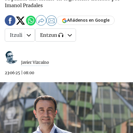
Imanol Pradales
Añádenos en Google
Itzuli
Entzun
Javier Vizcaíno
23·06·25
|
08:00