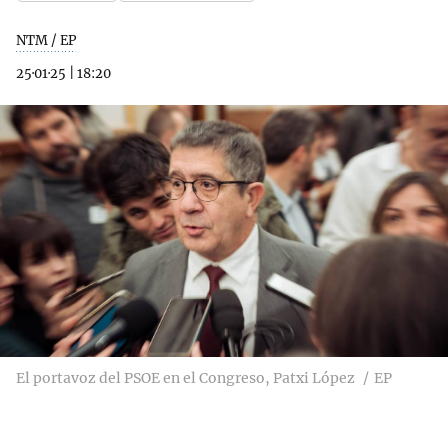
NTM / EP
25·01·25
|
18:20
El portavoz del PSOE en el Congreso, Patxi López
EP