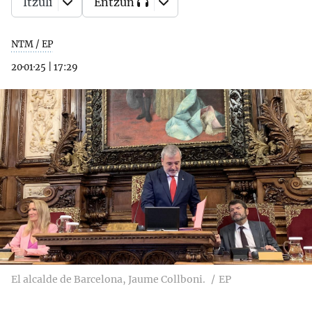
Itzuli
Entzun
NTM / EP
20·01·25
|
17:29
El alcalde de Barcelona, Jaume Collboni.
EP