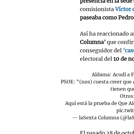
presencia en la sede
comisionista
Víctor
paseaba como Pedro 
Así ha reaccionado 
Columna'
que confir
conseguidor del
'cas
electoral del
10 de n
Aldama: Acudí a F
PSOE: "(nos) cuesta creer que 
tienen qu
Otro
Aquí está la prueba de Que Al
pic.tw
— laSexta Columna (@la
El pasado 28 de octu