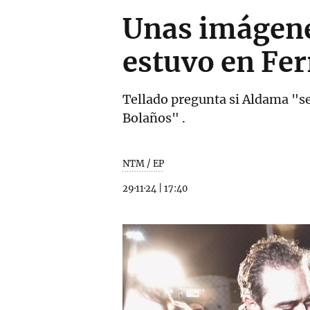
Unas imágene
estuvo en Fer
Tellado pregunta si Aldama "se
Bolaños" .
NTM / EP
29·11·24
|
17:40