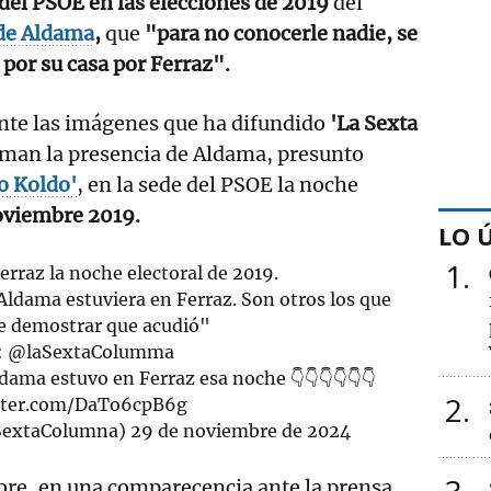
 del PSOE en las elecciones de 2019
del
 de Aldama
,
que
"para no conocerle nadie, se
por su casa por Ferraz".
ante las imágenes que ha difundido
'La Sexta
man la presencia de Aldama, presunto
o Koldo'
, en la sede del PSOE la noche
oviembre 2019.
LO 
1
erraz la noche electoral de 2019.
Aldama estuviera en Ferraz. Son otros los que
e demostrar que acudió"
s: @laSextaColumma
dama estuvo en Ferraz esa noche 👇👇👇👇👇👇
2
itter.com/DaTo6cpB6g
SextaColumna)
29 de noviembre de 2024
bre, en una comparecencia ante la prensa,