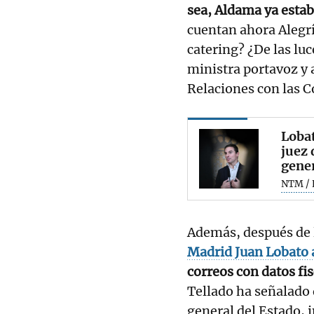
sea, Aldama ya estab
cuentan ahora Alegrí
catering? ¿De las lu
ministra portavoz y a
Relaciones con las C
Lobat
juez 
gener
NTM / 
Además, después de 
Madrid Juan Lobato a
correos con datos fi
Tellado ha señalado 
general del Estado,