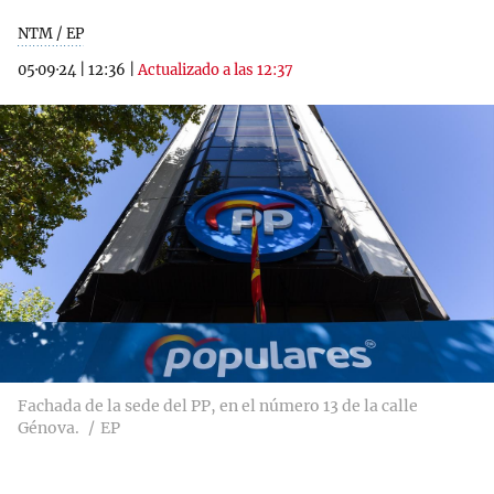
NTM / EP
05·09·24
|
12:36
|
Actualizado a las 12:37
Fachada de la sede del PP, en el número 13 de la calle
Génova.
EP