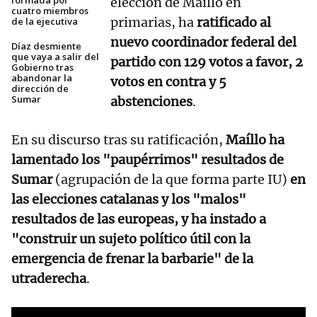
formada por
elección de Maíllo en
cuatro miembros
primarias, ha
ratificado al
de la ejecutiva
nuevo coordinador federal del
Díaz desmiente
que vaya a salir del
partido con 129 votos a favor, 2
Gobierno tras
abandonar la
votos en contra y 5
dirección de
Sumar
abstenciones
.
En su discurso tras su ratificación,
Maíllo ha
lamentado los "paupérrimos" resultados de
Sumar
(agrupación de la que forma parte IU)
en
las elecciones catalanas y los "malos"
resultados de las europeas, y ha instado a
"construir un sujeto político útil con la
emergencia de frenar la barbarie" de la
utraderecha
.