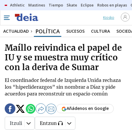
Athletic
Mastines
Tiempo
Skate
Eclipse
Robos en playas
Kiosko
POLÍTICA
ACTUALIDAD
SUCESOS
CULTURA
SOCIED
Maíllo reivindica el papel de
IU y se muestra muy crítico
con la deriva de Sumar
El coordinador federal de Izquierda Unida rechaza
los “hiperliderazgos” sin nombrar a Díaz y pide
acuerdos para reconstruir un espacio común
Añádenos en Google
Itzuli
Entzun