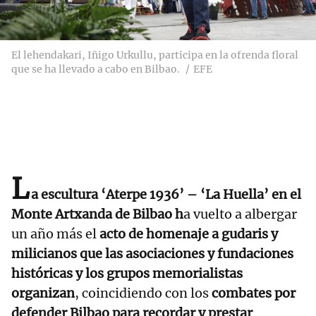
El lehendakari, Iñigo Urkullu, participa en la ofrenda floral
que se ha llevado a cabo en Bilbao.
EFE
L
a escultura ‘Aterpe 1936’ – ‘La Huella’ en el
Monte Artxanda de Bilbao h
a vuelto a albergar
un año más el
acto de homenaje a gudaris y
milicianos que las asociaciones y fundaciones
históricas y los grupos memorialistas
organizan
, coincidiendo con los
combates por
defender Bilbao para recordar y prestar