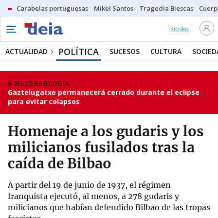
Carabelas portuguesas
Mikel Santos
Tragedia Biescas
Cuerp
Kiosko
POLÍTICA
ACTUALIDAD
SUCESOS
CULTURA
SOCIED
METEREOLOGÍA
Gaztelugatxe permanecerá cerrado durante el eclipse
para evitar colapsos
Homenaje a los gudaris y los
milicianos fusilados tras la
caída de Bilbao
A partir del 19 de junio de 1937, el régimen
franquista ejecutó, al menos, a 278 gudaris y
milicianos que habían defendido Bilbao de las tropas