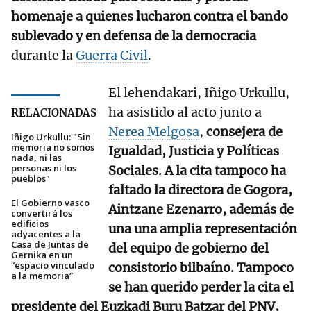
homenaje a quienes lucharon contra el bando
sublevado y en defensa de la democracia
durante la
Guerra Civil
.
El lehendakari, Iñigo Urkullu,
ha asistido al acto junto a
RELACIONADAS
Nerea Melgosa
,
consejera de
Iñigo Urkullu: "Sin
memoria no somos
Igualdad, Justicia y Políticas
nada, ni las
personas ni los
Sociales. A la cita tampoco ha
pueblos"
faltado la directora de Gogora,
El Gobierno vasco
Aintzane Ezenarro, además de
convertirá los
edificios
una una amplia representación
adyacentes a la
Casa de Juntas de
del equipo de gobierno del
Gernika en un
“espacio vinculado
consistorio bilbaíno. Tampoco
a la memoria”
se han querido perder la cita el
presidente del Euzkadi Buru Batzar del PNV,