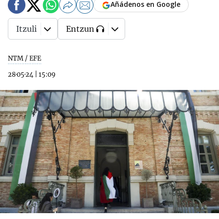
Añádenos en Google
Itzuli
Entzun
NTM / EFE
28·05·24
|
15:09