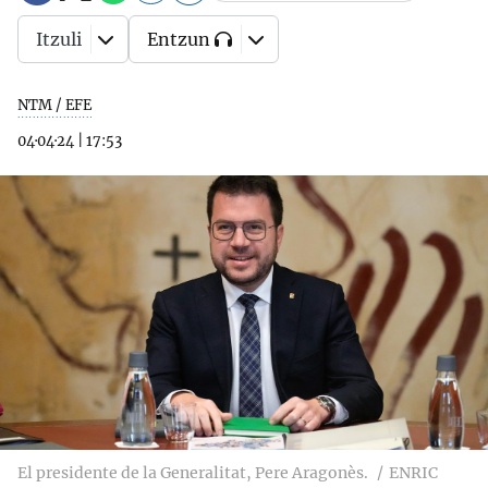
Itzuli
Entzun
NTM / EFE
04·04·24
|
17:53
El presidente de la Generalitat, Pere Aragonès.
ENRIC