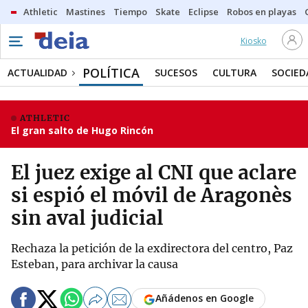
Athletic
Mastines
Tiempo
Skate
Eclipse
Robos en playas
Kiosko
POLÍTICA
ACTUALIDAD
SUCESOS
CULTURA
SOCIED
ATHLETIC
El gran salto de Hugo Rincón
El juez exige al CNI que aclare
si espió el móvil de Aragonès
sin aval judicial
Rechaza la petición de la exdirectora del centro, Paz
Esteban, para archivar la causa
Añádenos en Google