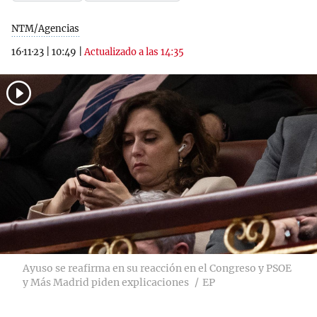
NTM/Agencias
16·11·23
|
10:49
|
Actualizado a las 14:35
Ayuso se reafirma en su reacción en el Congreso y PSOE
y Más Madrid piden explicaciones
EP