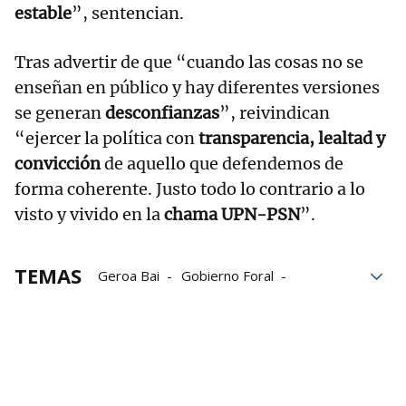
estable
”, sentencian.
Tras advertir de que “cuando las cosas no se
enseñan en público y hay diferentes versiones
se generan
desconfianzas
”, reivindican
“ejercer la política con
transparencia, lealtad y
convicción
de aquello que defendemos de
forma coherente. Justo todo lo contrario a lo
visto y vivido en la
chama UPN-PSN
”.
TEMAS
Geroa Bai
Gobierno Foral
Gobierno navarro
Hualde
María Chivite
Ortuzar
PNV
Reforma laboral
UPN