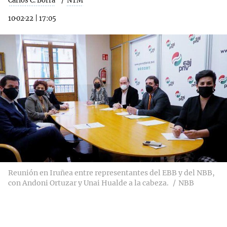
Carlos C. Borra
NTM
10·02·22
|
17:05
Reunión en Iruñea entre representantes del EBB y del NBB,
con Andoni Ortuzar y Unai Hualde a la cabeza.
NBB