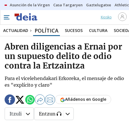
Asunción de la Virgen
Casa Targaryen
Gaztelugatxe
Athletic
Kiosko
POLÍTICA
ACTUALIDAD
SUCESOS
CULTURA
SOCIED
Abren diligencias a Ernai por
un supuesto delito de odio
contra la Ertzaintza
Para el vicelehendakari Erkoreka, el mensaje de odio
es "explícito y claro"
Añádenos en Google
Itzuli
Entzun