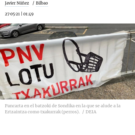
Javier Núñez
Bilbao
27·05·21
|
01:49
Pancarta en el batzoki de Sondika en la que se alude a la
Ertzaintza como txakurrak (perros).
DEIA