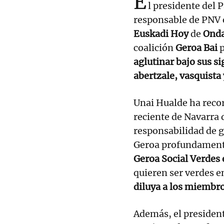
E
l presidente del
responsable de PNV e
Euskadi Hoy
de
Onda
coalición
Geroa Bai
p
aglutinar bajo sus s
abertzale, vasquista
Unai Hualde ha recor
reciente de Navarra 
responsabilidad de 
Geroa profundament
Geroa Social Verdes
quieren ser verdes e
diluya a los miembro
Además, el presiden