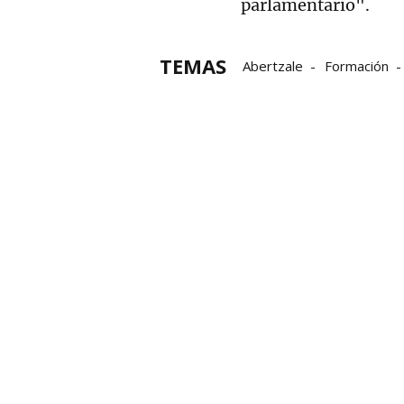
parlamentario".
TEMAS
Abertzale
Formación
Parlamento
PNV
Pr