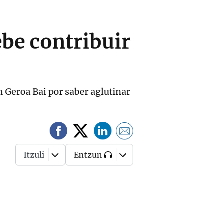
be contribuir
n Geroa Bai por saber aglutinar
Itzuli
Entzun