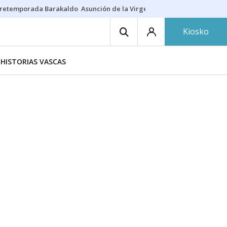
retemporada Barakaldo
Asunción de la Virgen
Casa Targaryen
Gazt
Kiosko
HISTORIAS VASCAS