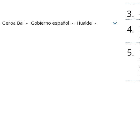
3
Geroa Bai
Gobierno español
Hualde
4
ogresista
5