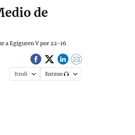
Medio de
tar a Egiguren V por 22-16
Itzuli
Entzun