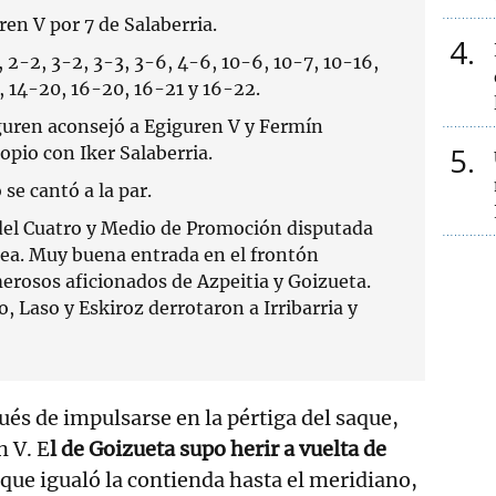
en V por 7 de Salaberria.
4
, 2-2, 3-2, 3-3, 3-6, 4-6, 10-6, 10-7, 10-16,
, 14-20, 16-20, 16-21 y 16-22.
uren aconsejó a Egiguren V y Fermín
5
opio con Iker Salaberria.
 se cantó a la par.
del Cuatro y Medio de Promoción disputada
uñea. Muy buena entrada en el frontón
erosos aficionados de Azpeitia y Goizueta.
o, Laso y Eskiroz derrotaron a Irribarria y
és de impulsarse en la pértiga del saque,
n V. E
l de Goizueta supo herir a vuelta de
 que igualó la contienda hasta el meridiano,