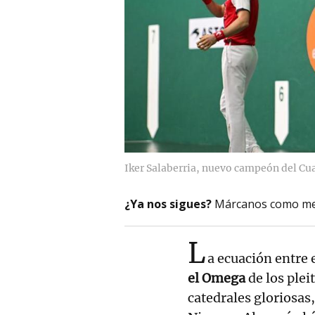
Iker Salaberria, nuevo campeón del Cu
¿Ya nos sigues?
Márcanos como me
L
a ecuación entre 
el Omega
de los plei
catedrales gloriosas,