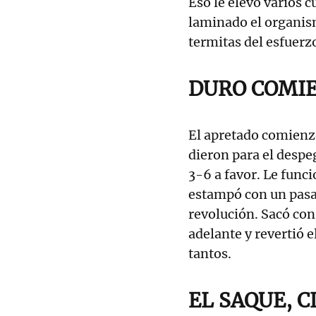
Eso le elevó varios c
laminado el organis
termitas del esfuerz
DURO COMI
El apretado comienzo
dieron para el despeg
3-6 a favor. Le func
estampó con un pasa 
revolución. Sacó con
adelante y revertió e
tantos.
EL SAQUE, C