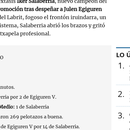
éxtasis
Iker Salaberria
, nuevo campeón del
romoción tras despeñar a Julen Egiguren
 del Labrit, fogoso el frontón iruindarra, un
istema, Salaberria abrió los brazos y gritó
 txapela profesional.
LO 
DO
1
nutos.
2
erria por 2 de Egiguren V.
 Medio:
1 de Salaberria
3
ron 269 pelotazos a buena.
de Egiguren V por 14 de Salaberria.