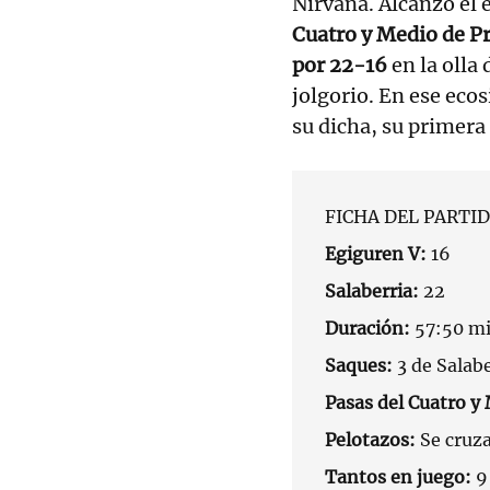
Nirvana. Alcanzó el 
Cuatro y Medio de P
por 22-16
en la olla
jolgorio. En ese ecos
su dicha, su primera
FICHA DEL PARTI
Egiguren V:
16
Salaberria:
22
Duración:
57:50 mi
Saques:
3 de Salab
Pasas del Cuatro y
Pelotazos:
Se cruza
Tantos en juego:
9 