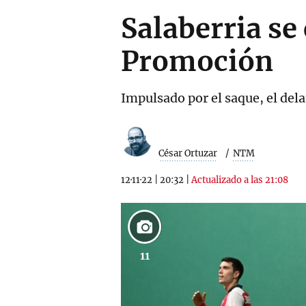
Salaberria se
Promoción
Impulsado por el saque, el dela
César Ortuzar
NTM
12·11·22
|
20:32
|
Actualizado a las 21:08
11