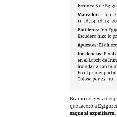
Errores:
8 de Egigur
Marcador:
1-0, 1-2
11-16, 13-16, 13-20
Botilleros:
Jon Egig
Escudero hizo lo pr
Apuestas:
El dinero
Incidencias:
Final 
en el Labrit de Ir
iruindarra con num
En el primer partid
Tolosa por 22-19.
Bramó su gesta despu
que laceró a Egigure
saque al azpeitiarra
,