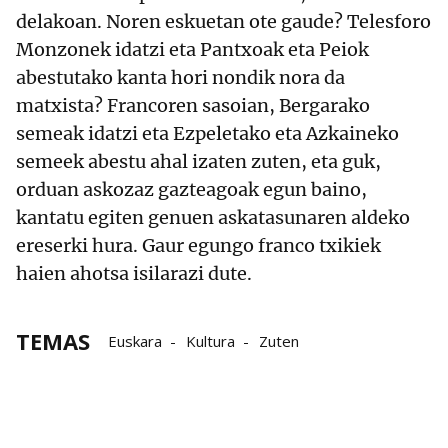
delakoan. Noren eskuetan ote gaude? Telesforo
Monzonek idatzi eta Pantxoak eta Peiok
abestutako kanta hori nondik nora da
matxista? Francoren sasoian, Bergarako
semeak idatzi eta Ezpeletako eta Azkaineko
semeek abestu ahal izaten zuten, eta guk,
orduan askozaz gazteagoak egun baino,
kantatu egiten genuen askatasunaren aldeko
ereserki hura. Gaur egungo franco txikiek
haien ahotsa isilarazi dute.
TEMAS
Euskara
Kultura
Zuten