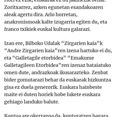
Zoritxarrez, azken egunetan esandakoaren
aleak agertu dira. Arlo horretan,
anakronismoak kalte izugarria egiten du, eta
franco txikiek euskal kultura galarazi.
Izan ere, Bilboko Udalak “Zirgarien kaia”k
“Andre Zirgarien kaia”ren izena hartuko ei du,
eta “Galletagile etorbidea” “Emakume
Galletagileen Etorbidea”ren izenaz bataiatuko
omen dute, andrazkoak ikusarazteko. Zenbat
bider gomutarazi behar da euskarak hizkuntza
gisa ez duela generorik. Euskara hainbeste
maite ei duten horiek hobe lukete euskara
gehiago landuko balute.
Kontua are okerragoa da, konturatzen bagara,