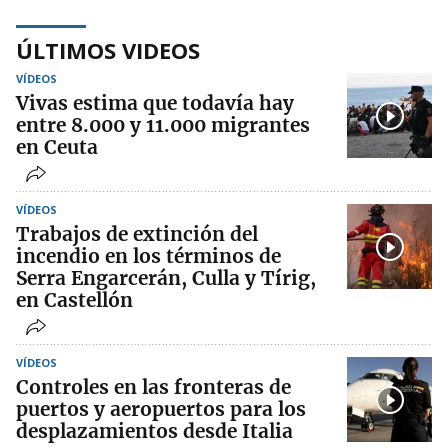
ÚLTIMOS VIDEOS
VÍDEOS
Vivas estima que todavía hay
entre 8.000 y 11.000 migrantes
en Ceuta
VÍDEOS
Trabajos de extinción del
incendio en los términos de
Serra Engarcerán, Culla y Tírig,
en Castellón
VÍDEOS
Controles en las fronteras de
puertos y aeropuertos para los
desplazamientos desde Italia