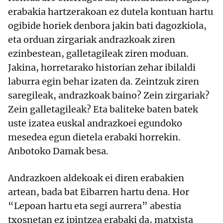
erabakia hartzerakoan ez dutela kontuan hartu
ogibide horiek denbora jakin bati dagozkiola,
eta orduan zirgariak andrazkoak ziren
ezinbestean, galletagileak ziren moduan.
Jakina, horretarako historian zehar ibilaldi
laburra egin behar izaten da. Zeintzuk ziren
saregileak, andrazkoak baino? Zein zirgariak?
Zein galletagileak? Eta baliteke baten batek
uste izatea euskal andrazkoei egundoko
mesedea egun dietela erabaki horrekin.
Anbotoko Damak besa.
Andrazkoen aldekoak ei diren erabakien
artean, bada bat Eibarren hartu dena. Hor
“Lepoan hartu eta segi aurrera” abestia
txosnetan ez ipintzea erabaki da, matxista