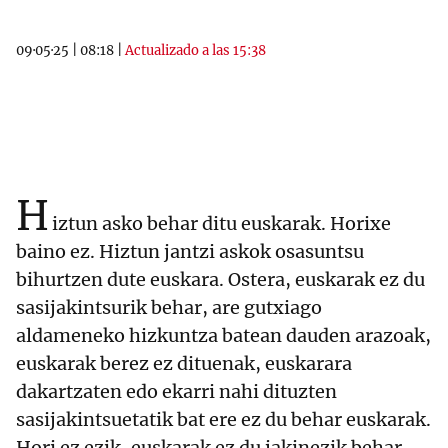
09·05·25
|
08:18
|
Actualizado a las 15:38
H
iztun asko behar ditu euskarak. Horixe
baino ez. Hiztun jantzi askok osasuntsu
bihurtzen dute euskara. Ostera, euskarak ez du
sasijakintsurik behar, are gutxiago
aldameneko hizkuntza batean dauden arazoak,
euskarak berez ez dituenak, euskarara
dakartzaten edo ekarri nahi dituzten
sasijakintsuetatik bat ere ez du behar euskarak.
Hori ez ezik, euskarak ez du jakinezik behar.