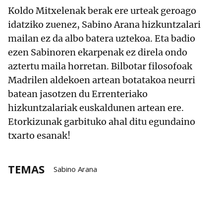
Koldo Mitxelenak berak ere urteak geroago
idatziko zuenez, Sabino Arana hizkuntzalari
mailan ez da albo batera uztekoa. Eta badio
ezen Sabinoren ekarpenak ez direla ondo
aztertu maila horretan. Bilbotar filosofoak
Madrilen aldekoen artean botatakoa neurri
batean jasotzen du Errenteriako
hizkuntzalariak euskaldunen artean ere.
Etorkizunak garbituko ahal ditu egundaino
txarto esanak!
TEMAS
Sabino Arana