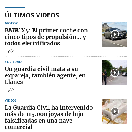
ÚLTIMOS VIDEOS
MOTOR
BMW X5: El primer coche con
cinco tipos de propulsión… y
todos electrificados
SOCIEDAD
Un guardia civil mata a su
expareja, también agente, en
Llanes
VÍDEOS
La Guardia Civil ha intervenido
más de 115.000 joyas de lujo
falsificadas en una nave
comercial