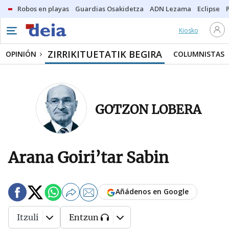
Robos en playas
Guardias Osakidetza
ADN Lezama
Eclipse
Kiosko
ZIRRIKITUETATIK BEGIRA
OPINIÓN
COLUMNISTAS
GOTZON LOBERA
Arana Goiri’tar Sabin
Añádenos en Google
Itzuli
Entzun