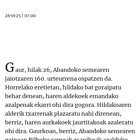
26·01·25
|
07:00
G
aur, hilak 26, Abandoko semearen
jaiotzaren 160. urteurrena ospatzen da.
Horrelako eretietan, hildako bat goraipatu
behar denean, haren aldekoek emandako
azalpenak ekarri ohi dira gogora. Hildakoaren
alderik txarrenak plazaratu nahi direnean,
berriz, haren aurkakoek jaurtitakoak azaleratu
ohi dira. Gaurkoan, berriz, Abandoko semearen
gainean Bilboko semeak esanikoak azalduko