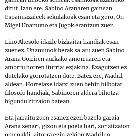
ditut. Izan ere, Sabino Aranaren gainean
Espainiazaleek sekulakoak esan eta gero, On
Migel Unamuno eta Jugok erantzun zuen.
Lino Akesolo idazle bizkaitar handiak esan
zuenez, Unamunok berak salatu zuen Sabino
Arana Goiriren aurkako amorruaren eta
amorru horren iturria: ezjakina. Ezagutzen ez
dutelako gorrotatzen dute. Batez ere, Madril
aldean. Horrelaxe idatzi zuen behin bilbotar
filosofo handiak, Sabinoren aldera bihotza
bigundu zitzaion batean.
Eta jarraitu zuen esanez ezen bazela garaia
Arana zenari, gizon eta poeta hari, zor zitzaion
omenaldi-aitorra egin zekion Madrilen,