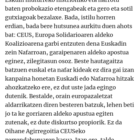
baten probokazio etengabeak eta gero eta sotil
gutxiagoak bezalaxe. Bada, istilu horren
erdian, bada bere hutsunea aurkitu duen ahots
bat: CEUS, Europa Solidarioaren aldeko
Koalizioarena garbi entzuten dena Euskadin
zein Nafarroan, garaipenaren aldeko apostua
eginez, zilegitasun osoz. Beste hautagaitza
batzuen euskal eta nafar kideak ez dira gai izan
kanpaina honetan Euskadi edo Nafarroa hitzak
ahozkatzeko ere, ez dut uste jada egingo
dutenik. Bestalde, orain europazaletzat
aldarrikatzen diren besteren batzuk, lehen beti
jo ta ke gorriaren aldeko apustua egiten
zutenak, ez dute diskurtso propiorik. Ez da
Oihane Agirregoitia CEUSeko
zerrendaburuaren kasua. Izan ere, talde