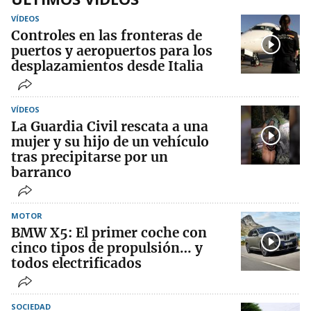
VÍDEOS
Controles en las fronteras de
puertos y aeropuertos para los
desplazamientos desde Italia
VÍDEOS
La Guardia Civil rescata a una
mujer y su hijo de un vehículo
tras precipitarse por un
barranco
MOTOR
BMW X5: El primer coche con
cinco tipos de propulsión… y
todos electrificados
SOCIEDAD