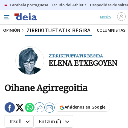
Carabela portuguesa
Escudo del Athletic
Despedidas de solte
Kiosko
ZIRRIKITUETATIK BEGIRA
OPINIÓN
COLUMNISTAS
ZIRRIKITUETATIK BEGIRA
ELENA ETXEGOYEN
Oihane Agirregoitia
Añádenos en Google
Itzuli
Entzun