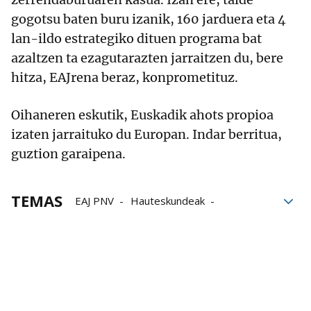
gogotsu baten buru izanik, 160 jarduera eta 4
lan-ildo estrategiko dituen programa bat
azaltzen ta ezagutarazten jarraitzen du, bere
hitza, EAJrena beraz, konprometituz.
Oihaneren eskutik, Euskadik ahots propioa
izaten jarraituko du Europan. Indar berritua,
guztion garaipena.
TEMAS
EAJ PNV
Hauteskundeak
oihane agirregoitia