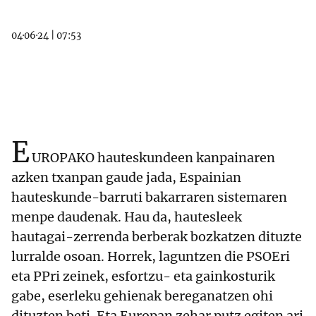
04·06·24
|
07:53
E
UROPAKO hauteskundeen kanpainaren
azken txanpan gaude jada, Espainian
hauteskunde-barruti bakarraren sistemaren
menpe daudenak. Hau da, hautesleek
hautagai-zerrenda berberak bozkatzen dituzte
lurralde osoan. Horrek, laguntzen die PSOEri
eta PPri zeinek, esfortzu- eta gainkosturik
gabe, eserleku gehienak bereganatzen ohi
dituzten beti. Eta Europan zehar putz egiten ari