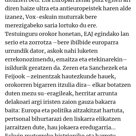
diren haize ultra eta antieuropeistek haren alde
izanez, Vox-eskuin muturrak bere
merezigabeko saria lortuko du ere.
Testuinguru orokor honetan, EAJ egindako lan
serio eta zorrotza –bere ibilbide europarra
urrundik dator, askok nahi luketen
errekonozimendu, emaitza eta etekinarekin–
isildurik geratzen da. Zeren eta Sanchezek eta
Feijook –zeinentzak hautezkunde hauek,
orokorren bigarren itzulia dira– elkar botatzen
duten mezu su-eragileak, herritar arrunta
delakoari argi iristen zaion gauza bakarra
baita: Europa eta politika aitzakitzat hartuta,
pertsonal bihurtarazi den liskarra elikatzen
jarraitzen dute, hau jokaera eredugarria...
Eskuin muturreko histrioniko eta harrotu