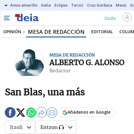
Aviso amarillo
Italia
Eclipse
Terzic
Cruz Gorbeia
Messi
G
Kiosko
MESA DE REDACCIÓN
OPINIÓN
EDITORIAL
COLUM
MESA DE REDACCIÓN
ALBERTO G. ALONSO
Redactor
San Blas, una más
Añádenos en Google
Itzuli
Entzun