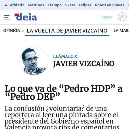
Athletic
Mastines
Tiempo
Skate
Eclipse
Robos en playas
Kiosko
LA VUELTA DE JAVIER VIZCAÍNO
OPINIÓN
LA MAR
LLÁMALO X
JAVIER VIZCAÍNO
Lo que va de “Pedro HDP” a
“Pedro DEP”
La confusión ¿voluntaria? de una
reportera al leer una pintada sobre el
presidente del Gobierno español en
Valencia provoca ríos de comentarios