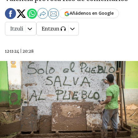
Añádenos en Google
Itzuli
Entzun
12·11·24
|
20:28