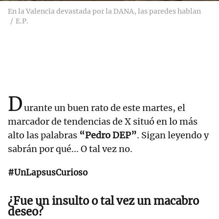
En la Valencia devastada por la DANA, las paredes hablan
E.P.
D
urante un buen rato de este martes, el
marcador de tendencias de X situó en lo más
alto las palabras
“Pedro DEP”
. Sigan leyendo y
sabrán por qué... O tal vez no.
#UnLapsusCurioso
¿Fue un insulto o tal vez un macabro
deseo?